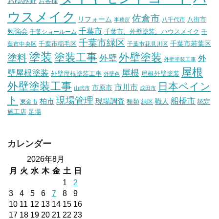
おゆみ野
お客様
ウスメイク
佐倉市
リフォーム
八街市
八千代市
事務所
千葉市
勉強会
千葉市、外壁塗装、ハウスメイク
千葉ショールーム
千
千葉市緑区
千葉市稲毛区
千葉市若葉区
葉市中央区
千葉市花見川区
塗装
塗装工事
外壁塗装
塗料
外壁
外
外壁塗装工事
屋根
壁屋根塗装
屋根
外壁屋根塗装工事
屋根外壁塗装
外壁色
外壁塗装工事
日本ペイン
市川市
市原市
山武市
成田市
ト
現場管理
船橋市
柏市
現場調査
種類
職人
認定
東金市
緑区
施工店
足場
カレンダー
2026年8月
月
火
水
木
金
土
日
1
2
3
4
5
6
7
8
9
10
11
12
13
14
15
16
17
18
19
20
21
22
23