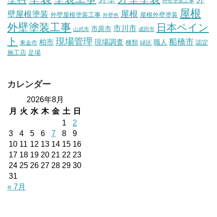
外壁塗装工事
屋根
壁屋根塗装
屋根
外壁屋根塗装工事
屋根外壁塗装
外壁色
外壁塗装工事
日本ペイン
市川市
市原市
山武市
成田市
ト
現場管理
船橋市
柏市
現場調査
種類
職人
認定
東金市
緑区
施工店
足場
カレンダー
2026年8月
月
火
水
木
金
土
日
1
2
3
4
5
6
7
8
9
10
11
12
13
14
15
16
17
18
19
20
21
22
23
24
25
26
27
28
29
30
31
« 7月