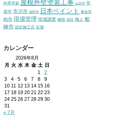
屋根外壁塗装工事
外壁塗装
市
山武市
日本ペイント
市川市
原市
東金市
成田市
現場管理
船
柏市
現場調査
種類
職人
緑区
橋市
認定施工店
足場
カレンダー
2026年8月
月
火
水
木
金
土
日
1
2
3
4
5
6
7
8
9
10
11
12
13
14
15
16
17
18
19
20
21
22
23
24
25
26
27
28
29
30
31
« 7月