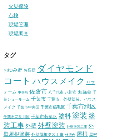
火災保険
点検
現場管理
現場調査
タグ
ダイヤモンド
おゆみ野
お客様
コート
ハウスメイク
リフ
佐倉市
ォーム
八街市
勉強会
八千代市
千
事務所
千葉市
千葉市、外壁塗装、ハウス
葉ショールーム
千葉市緑区
メイク
千葉市稲毛区
千葉市中央区
塗装
塗
塗料
千葉市若葉区
千葉市花見川区
装工事
外壁塗装
外壁
外
外壁塗装工事
壁屋根塗装
屋根
外壁屋根塗装工事
屋根
外壁色