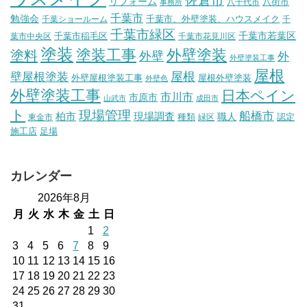
佐倉市
リフォーム
八街市
八千代市
事務所
千葉市
勉強会
千葉市、外壁塗装、ハウスメイク
千葉ショールーム
千
千葉市緑区
千葉市稲毛区
千葉市若葉区
葉市中央区
千葉市花見川区
塗装
塗装工事
外壁塗装
塗料
外壁
外
外壁塗装工事
屋根
壁屋根塗装
屋根
外壁屋根塗装工事
屋根外壁塗装
外壁色
外壁塗装工事
日本ペイン
市川市
市原市
山武市
成田市
ト
現場管理
船橋市
柏市
現場調査
種類
職人
認定
東金市
緑区
施工店
足場
カレンダー
2026年8月
月
火
水
木
金
土
日
1
2
3
4
5
6
7
8
9
10
11
12
13
14
15
16
17
18
19
20
21
22
23
24
25
26
27
28
29
30
31