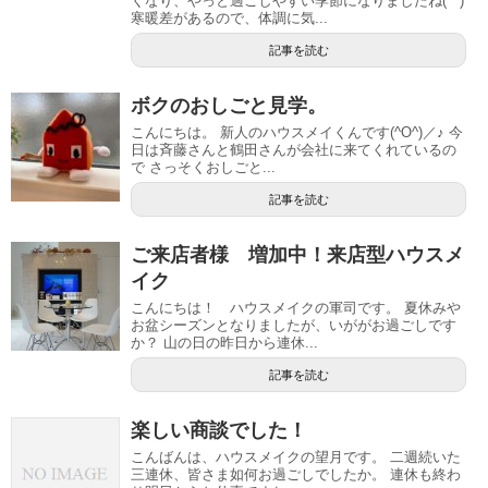
くなり、やっと過ごしやすい季節になりましたね(^^)
寒暖差があるので、体調に気...
記事を読む
ボクのおしごと見学。
こんにちは。 新人のハウスメイくんです(^O^)／♪ 今
日は斉藤さんと鶴田さんが会社に来てくれているの
で さっそくおしごと...
記事を読む
ご来店者様 増加中！来店型ハウスメ
イク
こんにちは！ ハウスメイクの軍司です。 夏休みや
お盆シーズンとなりましたが、いががお過ごしです
か？ 山の日の昨日から連休...
記事を読む
楽しい商談でした！
こんばんは、ハウスメイクの望月です。 二週続いた
三連休、皆さま如何お過ごしでしたか。 連休も終わ