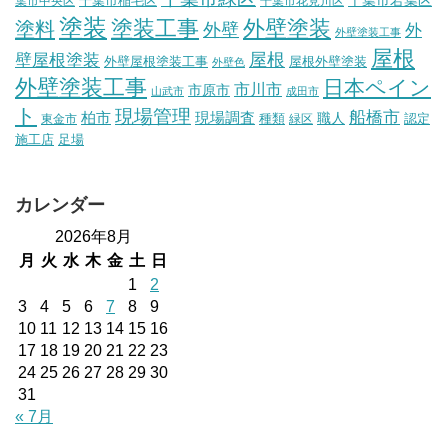
千葉市稲毛区
千葉市若葉区
葉市中央区
千葉市花見川区
塗装
塗装工事
外壁塗装
塗料
外壁
外
外壁塗装工事
屋根
壁屋根塗装
屋根
外壁屋根塗装工事
屋根外壁塗装
外壁色
外壁塗装工事
日本ペイン
市川市
市原市
山武市
成田市
ト
現場管理
船橋市
柏市
現場調査
種類
職人
認定
東金市
緑区
施工店
足場
カレンダー
2026年8月
月
火
水
木
金
土
日
1
2
3
4
5
6
7
8
9
10
11
12
13
14
15
16
17
18
19
20
21
22
23
24
25
26
27
28
29
30
31
« 7月