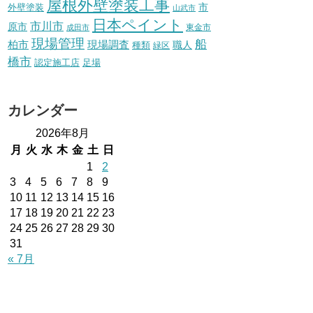
屋根外壁塗装工事
外壁塗装
市
山武市
日本ペイント
市川市
原市
東金市
成田市
現場管理
船
柏市
現場調査
種類
職人
緑区
橋市
認定施工店
足場
カレンダー
2026年8月
月
火
水
木
金
土
日
1
2
3
4
5
6
7
8
9
10
11
12
13
14
15
16
17
18
19
20
21
22
23
24
25
26
27
28
29
30
31
« 7月