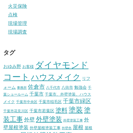
火災保険
点検
現場管理
現場調査
タグ
ダイヤモンド
おゆみ野
お客様
コート
ハウスメイク
リフ
佐倉市
ォーム
八街市
勉強会
八千代市
千
事務所
千葉市
千葉市、外壁塗装、ハウス
葉ショールーム
千葉市緑区
メイク
千葉市稲毛区
千葉市中央区
塗装
塗
塗料
千葉市若葉区
千葉市花見川区
装工事
外壁塗装
外壁
外
外壁塗装工事
壁屋根塗装
屋根
外壁屋根塗装工事
屋根
外壁色