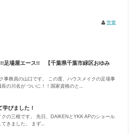
営業
!!足場屋エース!! 【千葉県千葉市緑区おゆみ
ク事務員の山口です。 この度、ハウスメイクの足場事
長の川名が ついに！！国家資格のと...
て学びました！
の三根です。 先日、DAIKENとYKK APのショール
きました。 まず...