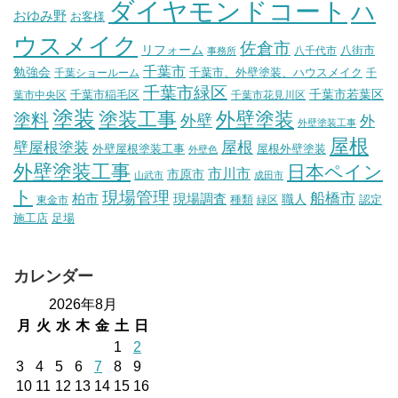
ダイヤモンドコート
ハ
おゆみ野
お客様
ウスメイク
佐倉市
リフォーム
八街市
八千代市
事務所
千葉市
勉強会
千葉市、外壁塗装、ハウスメイク
千葉ショールーム
千
千葉市緑区
千葉市稲毛区
千葉市若葉区
葉市中央区
千葉市花見川区
塗装
塗装工事
外壁塗装
塗料
外壁
外
外壁塗装工事
屋根
壁屋根塗装
屋根
外壁屋根塗装工事
屋根外壁塗装
外壁色
外壁塗装工事
日本ペイン
市川市
市原市
山武市
成田市
ト
現場管理
船橋市
柏市
現場調査
種類
職人
認定
東金市
緑区
施工店
足場
カレンダー
2026年8月
月
火
水
木
金
土
日
1
2
3
4
5
6
7
8
9
10
11
12
13
14
15
16