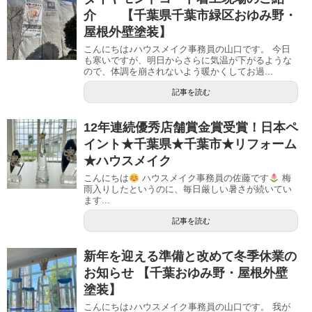
介 【千葉県千葉市緑区おゆみ野・
屋根外壁塗装】
こんにちは♪ハウスメイク事務員の山口です。 今日
も寒いですが、明日からさらに気温が下がるような
ので、体調を崩されないよう暖かくしてお過...
記事を読む
12年連続優秀店舗賞金賞受賞！日本ペ
イント★千葉県★千葉市★リフォーム
★ハウスメイク
こんにちは
ハウスメイク事務員の佐藤です
梅
雨入りしたというのに、毎日厳しい暑さが続いてい
ます...
記事を読む
新年を迎える準備と改めて冬季休業の
お知らせ 【千葉おゆみ野・屋根外壁
塗装】
こんにちは♪ハウスメイク事務員の山口です。 我が