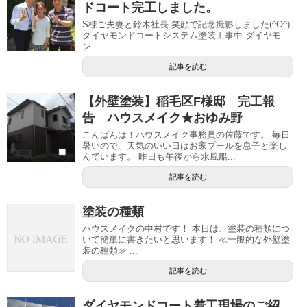
ドコート完工しました。
S様ご夫妻と鈴木社長 笑顔で記念撮影しました(^O^)
ダイヤモンドコートシステム塗装工事中 ダイヤモ
ン...
記事を読む
【外壁塗装】稲毛区F様邸 完工報
告 ハウスメイク★おゆみ野
こんばんは！ハウスメイク事務員の佐藤です。 毎日
暑いので、天気のいい日はお家プールを息子と楽し
んでいます。 昨日も午後から水風船...
記事を読む
塗装の種類
ハウスメイクの中村です！ 本日は、塗装の種類につ
いて簡単に書きたいと思います！ ≪一般的な外壁塗
装の種類≫ ...
記事を読む
ダイヤモンドコート着工現場のご紹