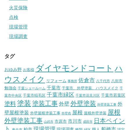
火災保険
点検
現場管理
現場調査
タグ
ダイヤモンドコート
ハ
おゆみ野
お客様
ウスメイク
佐倉市
リフォーム
八街市
八千代市
事務所
千葉市
勉強会
千葉市、外壁塗装、ハウスメイク
千葉ショールーム
千
千葉市緑区
千葉市稲毛区
千葉市若葉区
葉市中央区
千葉市花見川区
塗装
塗装工事
外壁塗装
塗料
外壁
外
外壁塗装工事
屋根
壁屋根塗装
屋根
外壁屋根塗装工事
屋根外壁塗装
外壁色
外壁塗装工事
日本ペイン
市川市
市原市
山武市
成田市
ト
現場管理
船橋市
柏市
現場調査
種類
職人
認定
東金市
緑区