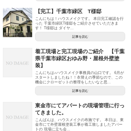
【完工】千葉市緑区 T様邸
こんにちは！ハウスメイクです。 本日完工確認を行
った 千葉市緑区T様邸をご紹介させていただきま
す！ T様邸は ダイヤ...
記事を読む
着工現場と完工現場のご紹介 【千葉
県千葉市緑区おゆみ野・屋根外壁塗
装】
こんにちは♪ハウスメイク事務員の山口です。 6月が
スタートしましたね！！衣替えの季節なので、この
機会にクローゼットの整理をしたいなと思...
記事を読む
東金市にてアパートの現場管理に行っ
てきました。
こんばんは、ハウスメイクの布施です。 本日は、東
金市にて外壁屋根塗装工事が着工致しましたアパー
トの 現場に立ち会...