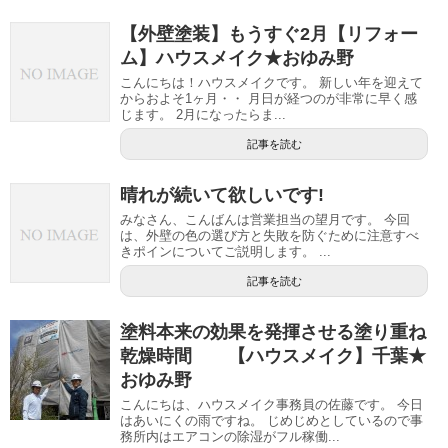
【外壁塗装】もうすぐ2月【リフォー
ム】ハウスメイク★おゆみ野
こんにちは！ハウスメイクです。 新しい年を迎えて
からおよそ1ヶ月・・ 月日が経つのが非常に早く感
じます。 2月になったらま...
記事を読む
晴れが続いて欲しいです!
みなさん、こんばんは営業担当の望月です。 今回
は、外壁の色の選び方と失敗を防ぐために注意すべ
きポインについてご説明します。 ...
記事を読む
塗料本来の効果を発揮させる塗り重ね
乾燥時間 【ハウスメイク】千葉★
おゆみ野
こんにちは、ハウスメイク事務員の佐藤です。 今日
はあいにくの雨ですね。 じめじめとしているので事
務所内はエアコンの除湿がフル稼働...