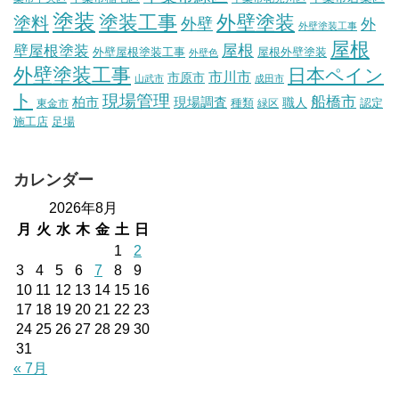
塗装
塗装工事
外壁塗装
塗料
外壁
外
外壁塗装工事
屋根
壁屋根塗装
屋根
外壁屋根塗装工事
屋根外壁塗装
外壁色
外壁塗装工事
日本ペイン
市川市
市原市
山武市
成田市
ト
現場管理
船橋市
柏市
現場調査
種類
職人
認定
東金市
緑区
施工店
足場
カレンダー
2026年8月
月
火
水
木
金
土
日
1
2
3
4
5
6
7
8
9
10
11
12
13
14
15
16
17
18
19
20
21
22
23
24
25
26
27
28
29
30
31
« 7月