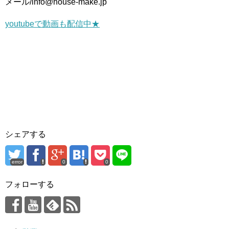
メール/info@house-make.jp
youtubeで動画も配信中★
シェアする
error
0
0
フォローする