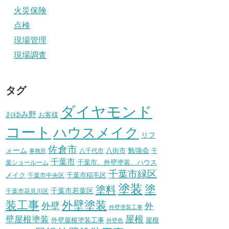
火災保険
点検
現場管理
現場調査
タグ
ダイヤモンド
おゆみ野
お客様
コート
ハウスメイク
リフ
佐倉市
ォーム
八街市
勉強会
八千代市
千
事務所
千葉市
千葉市、外壁塗装、ハウス
葉ショールーム
千葉市緑区
メイク
千葉市稲毛区
千葉市中央区
塗装
塗
塗料
千葉市若葉区
千葉市花見川区
装工事
外壁塗装
外壁
外
外壁塗装工事
壁屋根塗装
屋根
外壁屋根塗装工事
屋根
外壁色