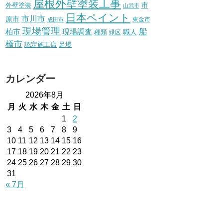
屋根外壁塗装工事
外壁塗装
市
山武市
日本ペイント
市川市
原市
東金市
成田市
現場管理
船
柏市
現場調査
種類
職人
緑区
橋市
認定施工店
足場
カレンダー
2026年8月
月
火
水
木
金
土
日
1
2
3
4
5
6
7
8
9
10
11
12
13
14
15
16
17
18
19
20
21
22
23
24
25
26
27
28
29
30
31
« 7月