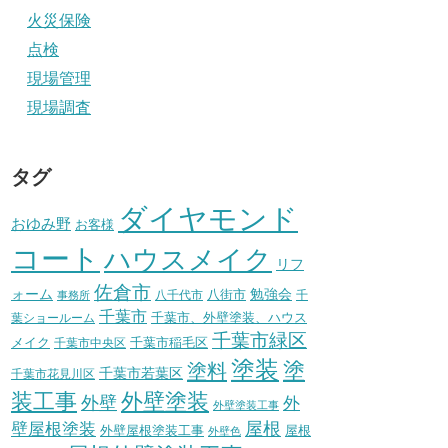
火災保険
点検
現場管理
現場調査
タグ
ダイヤモンド
おゆみ野
お客様
コート
ハウスメイク
リフ
佐倉市
ォーム
八街市
勉強会
八千代市
千
事務所
千葉市
千葉市、外壁塗装、ハウス
葉ショールーム
千葉市緑区
メイク
千葉市稲毛区
千葉市中央区
塗装
塗
塗料
千葉市若葉区
千葉市花見川区
装工事
外壁塗装
外壁
外
外壁塗装工事
壁屋根塗装
屋根
外壁屋根塗装工事
屋根
外壁色