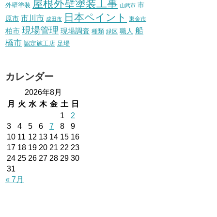
屋根外壁塗装工事
外壁塗装
市
山武市
日本ペイント
市川市
原市
東金市
成田市
現場管理
船
柏市
現場調査
種類
職人
緑区
橋市
認定施工店
足場
カレンダー
2026年8月
月
火
水
木
金
土
日
1
2
3
4
5
6
7
8
9
10
11
12
13
14
15
16
17
18
19
20
21
22
23
24
25
26
27
28
29
30
31
« 7月