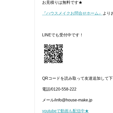
お見積りは無料です★
『ハウスメイクお問合せホーム』
より
LINEでも受付中です！
QRコードを読み取って友達追加して
電話/0120-558-222
メール/info@house-make.jp
youtubeで動画も配信中★