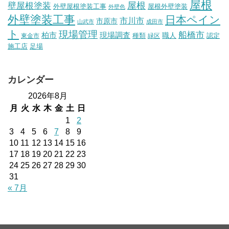
屋根
壁屋根塗装
屋根
外壁屋根塗装工事
屋根外壁塗装
外壁色
外壁塗装工事
日本ペイン
市川市
市原市
山武市
成田市
ト
現場管理
船橋市
柏市
現場調査
種類
職人
認定
東金市
緑区
施工店
足場
カレンダー
2026年8月
月
火
水
木
金
土
日
1
2
3
4
5
6
7
8
9
10
11
12
13
14
15
16
17
18
19
20
21
22
23
24
25
26
27
28
29
30
31
« 7月