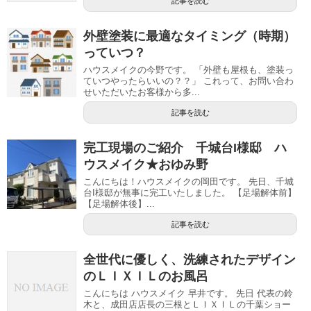
記事を読む
外壁塗装に最適なタイミング（時期）
っていつ？
ハウスメイクの今野です。 「外壁も屋根も、塗装っ
ていつやったらいいの？？」 これって、お問い合わ
せいただいたお客様から多...
記事を読む
完工現場のご紹介 千城台I様邸 ハ
ウスメイク★おゆみ野
こんにちは！ハウスメイクの岡田です。 先日、千城
台I様邸が無事に完工いたしました。 【足場解体前】
【足場解体後】...
記事を読む
全世代に優しく、洗練されたデザイン
のＬＩＸＩＬのお風呂
こんにちは ハウスメイク 早井です。 先日 代表の鈴
木と、成田店店長の三根とＬＩＸＩＬの千葉ショー