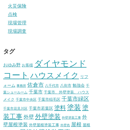
火災保険
点検
現場管理
現場調査
タグ
ダイヤモンド
おゆみ野
お客様
コート
ハウスメイク
リフ
佐倉市
ォーム
八街市
勉強会
八千代市
千
事務所
千葉市
千葉市、外壁塗装、ハウス
葉ショールーム
千葉市緑区
メイク
千葉市稲毛区
千葉市中央区
塗装
塗
塗料
千葉市若葉区
千葉市花見川区
装工事
外壁塗装
外壁
外
外壁塗装工事
壁屋根塗装
屋根
外壁屋根塗装工事
屋根
外壁色