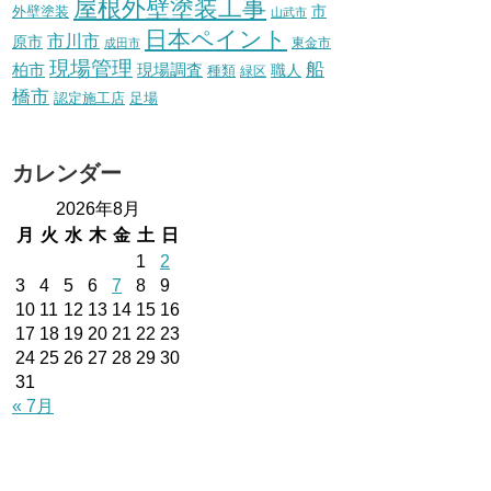
屋根外壁塗装工事
外壁塗装
市
山武市
日本ペイント
市川市
原市
東金市
成田市
現場管理
船
柏市
現場調査
種類
職人
緑区
橋市
認定施工店
足場
カレンダー
2026年8月
月
火
水
木
金
土
日
1
2
3
4
5
6
7
8
9
10
11
12
13
14
15
16
17
18
19
20
21
22
23
24
25
26
27
28
29
30
31
« 7月