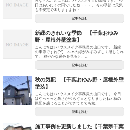
みなさんこんにちは。ハウスメイクの加藤です。 今
日はあいにくの雨でしたね・・・。 今の季節は天気
も不安定で困りますよね・...
記事を読む
新緑のきれいな季節 【千葉おゆみ
野・屋根外壁塗装】
こんにちは♪ハウスメイク事務員の山口です。 新緑
の季節ですね(^^) 木々の緑がみずみずしく感じられ
て、 鮮やかな緑色を見ると、...
記事を読む
秋の気配 【千葉おゆみ野・屋根外壁
塗装】
こんにちは♪ハウスメイク事務員の山口です。 今日
はやっっっと暑さが和らぐ日となりましたね♪ 秋の
気配を感じることができてとても嬉...
記事を読む
施工事例を更新しました【千葉県千葉