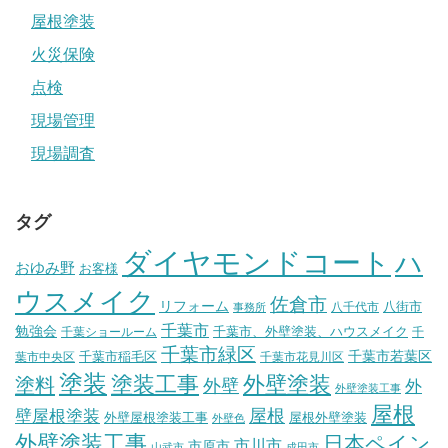
屋根塗装
火災保険
点検
現場管理
現場調査
タグ
ダイヤモンドコート
ハ
おゆみ野
お客様
ウスメイク
佐倉市
リフォーム
八街市
八千代市
事務所
千葉市
勉強会
千葉市、外壁塗装、ハウスメイク
千葉ショールーム
千
千葉市緑区
千葉市稲毛区
千葉市若葉区
葉市中央区
千葉市花見川区
塗装
塗装工事
外壁塗装
塗料
外壁
外
外壁塗装工事
屋根
壁屋根塗装
屋根
外壁屋根塗装工事
屋根外壁塗装
外壁色
外壁塗装工事
日本ペイン
市川市
市原市
山武市
成田市