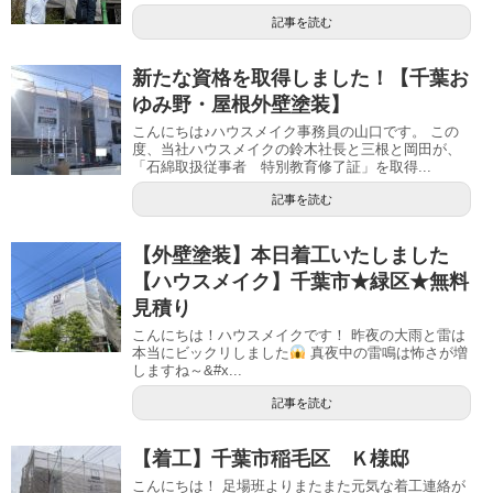
記事を読む
新たな資格を取得しました！【千葉お
ゆみ野・屋根外壁塗装】
こんにちは♪ハウスメイク事務員の山口です。 この
度、当社ハウスメイクの鈴木社長と三根と岡田が、
「石綿取扱従事者 特別教育修了証」を取得...
記事を読む
【外壁塗装】本日着工いたしました
【ハウスメイク】千葉市★緑区★無料
見積り
こんにちは！ハウスメイクです！ 昨夜の大雨と雷は
本当にビックリしました
真夜中の雷鳴は怖さが増
しますね～&#x...
記事を読む
【着工】千葉市稲毛区 Ｋ様邸
こんにちは！ 足場班よりまたまた元気な着工連絡が