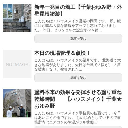
新年一発目の着工【千葉おゆみ野・外
壁屋根塗装】
こんにちは！ハウスメイク営業の岡田です。 私、鰻
に目が眩み大切な情報をアップし忘れておりまし
た。 昨日、２０２２年の記念すべき第...
記事を読む
本日の現場管理＆点検！
こんばんは、ハウスメイクの望月です。 北海道で大
きな地震がありました、先日は台風で大阪が、 大変
な被害となり、被災された...
記事を読む
塗料本来の効果を発揮させる塗り重ね
乾燥時間 【ハウスメイク】千葉★
おゆみ野
こんにちは、ハウスメイク事務員の佐藤です。 今日
はあいにくの雨ですね。 じめじめとしているので事
務所内はエアコンの除湿がフル稼働...