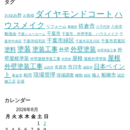
タグ
ダイヤモンドコート
ハ
おゆみ野
お客様
ウスメイク
佐倉市
リフォーム
八街市
八千代市
事務所
千葉市
勉強会
千葉市、外壁塗装、ハウスメイク
千葉ショールーム
千
千葉市緑区
千葉市稲毛区
千葉市若葉区
葉市中央区
千葉市花見川区
塗装
塗装工事
外壁塗装
塗料
外壁
外
外壁塗装工事
屋根
壁屋根塗装
屋根
外壁屋根塗装工事
屋根外壁塗装
外壁色
外壁塗装工事
日本ペイン
市川市
市原市
山武市
成田市
ト
現場管理
船橋市
柏市
現場調査
種類
職人
認定
東金市
緑区
施工店
足場
カレンダー
2026年8月
月
火
水
木
金
土
日
1
2
3
4
5
6
7
8
9