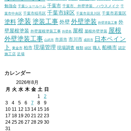
千葉市
勉強会
千葉市、外壁塗装、ハウスメイク
千葉ショールーム
千
千葉市緑区
千葉市稲毛区
千葉市若葉区
葉市中央区
千葉市花見川区
塗装
塗装工事
外壁塗装
塗料
外壁
外
外壁塗装工事
屋根
壁屋根塗装
屋根
外壁屋根塗装工事
屋根外壁塗装
外壁色
外壁塗装工事
日本ペイン
市川市
市原市
山武市
成田市
ト
現場管理
船橋市
柏市
現場調査
種類
職人
認定
東金市
緑区
施工店
足場
カレンダー
2026年8月
月
火
水
木
金
土
日
1
2
3
4
5
6
7
8
9
10
11
12
13
14
15
16
17
18
19
20
21
22
23
24
25
26
27
28
29
30
31