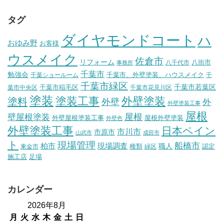
タグ
ダイヤモンドコート
ハ
おゆみ野
お客様
ウスメイク
佐倉市
リフォーム
八街市
八千代市
事務所
千葉市
勉強会
千葉市、外壁塗装、ハウスメイク
千葉ショールーム
千
千葉市緑区
千葉市稲毛区
千葉市若葉区
葉市中央区
千葉市花見川区
塗装
塗装工事
外壁塗装
塗料
外壁
外
外壁塗装工事
屋根
壁屋根塗装
屋根
外壁屋根塗装工事
屋根外壁塗装
外壁色
外壁塗装工事
日本ペイン
市川市
市原市
山武市
成田市
ト
現場管理
船橋市
柏市
現場調査
種類
職人
認定
東金市
緑区
施工店
足場
カレンダー
2026年8月
月
火
水
木
金
土
日