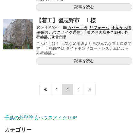
記事を読む
【着工】習志野市 Ｉ様
2019/7/20
カバー工法
,
リフォーム
,
千葉から情
報発信 ハウスメイク通信
,
千葉のお客様をご紹介
,
外
壁塗装
,
現場管理
こんにちは！ 元気な足場班より再び元気な着工連絡で
す！ Ｉ様邸では ダイヤモンドコートシステムによる
外壁塗装 ...
記事を読む
4
千葉の外壁塗装ハウスメイクTOP
カテゴリー