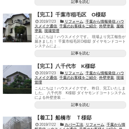
記事を読む
【完工】千葉市稲毛区 O様邸
2019/7/23
リフォーム
,
千葉から情報発信 ハウ
スメイク通信
,
千葉のお客様をご紹介
,
外壁塗装
,
屋根
塗装
,
現場管理
こんにちは！ハウスメイクです。 現場より完工報告が
届きました！ 千葉市稲毛区O様邸 ダイヤモンドコート
システムによ...
記事を読む
【完工】八千代市 K様邸
2019/7/23
リフォーム
,
千葉から情報発信 ハウ
スメイク通信
,
千葉のお客様をご紹介
,
外壁塗装
,
現場
管理
こんにちは！ハウスメイクです。 昨日、完工いたしま
した。 八千代市 K様邸 ダイヤモンドコートシステム
による外壁塗装 ...
記事を読む
【着工】船橋市 Ｔ様邸
2019/7/22
カバー工法
,
リフォーム
,
千葉から情