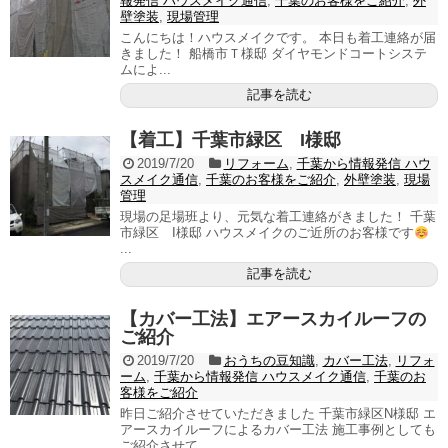
報発信 ハウスメイク通信
,
千葉のお客様をご紹介
,
外
壁塗装
,
現場管理
こんにちは！ハウスメイクです。 本日も着工連絡が届
きました！ 船橋市Ｔ様邸 ダイヤモンドコートシステ
ムによ...
記事を読む
【着工】千葉市緑区 I様邸
2019/7/20
リフォーム
,
千葉から情報発信 ハウ
スメイク通信
,
千葉のお客様をご紹介
,
外壁塗装
,
現場
管理
現場の足場班より、元気な着工連絡がきました！ 千葉
市緑区 I様邸 ハウスメイクのご近所のお客様です
...
記事を読む
【カバー工法】エアースカイルーフの
ご紹介
2019/7/20
おうちの豆知識
,
カバー工法
,
リフォ
ーム
,
千葉から情報発信 ハウスメイク通信
,
千葉のお
客様をご紹介
昨日ご紹介させていただきました 千葉市緑区N様邸 エ
アースカイルーフによるカバー工法 施工事例としても
ご紹介させて...