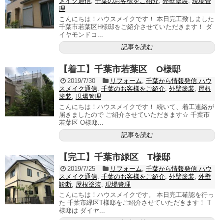
メイク通信
,
千葉のお客様をご紹介
,
外壁塗装
,
現場管
理
こんにちは！ハウスメイクです！ 本日完工致しました
千葉市若葉区H様邸をご紹介させていただきます！ ダ
イヤモンドコ...
記事を読む
【着工】千葉市若葉区 O様邸
2019/7/30
リフォーム
,
千葉から情報発信 ハウ
スメイク通信
,
千葉のお客様をご紹介
,
外壁塗装
,
屋根
塗装
,
現場管理
こんにちは！ハウスメイクです！ 続いて、着工連絡が
届きましたので ご紹介させていただきます☆ 千葉市
若葉区 O様邸...
記事を読む
【完工】千葉市緑区 T様邸
2019/7/25
リフォーム
,
千葉から情報発信 ハウ
スメイク通信
,
千葉のお客様をご紹介
,
外壁塗装
,
外壁
診断
,
屋根塗装
,
現場管理
こんにちは！ハウスメイクです。 本日完工確認を行っ
た 千葉市緑区T様邸をご紹介させていただきます！ T
様邸は ダイヤ...