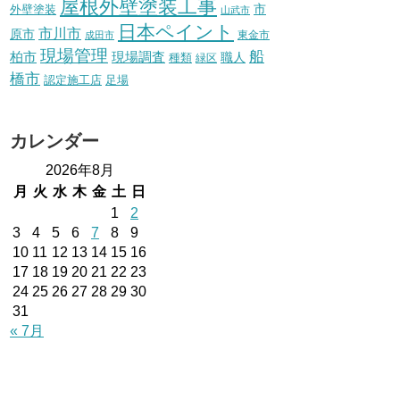
屋根外壁塗装工事
外壁塗装
市
山武市
日本ペイント
市川市
原市
東金市
成田市
現場管理
船
柏市
現場調査
種類
職人
緑区
橋市
認定施工店
足場
カレンダー
2026年8月
月
火
水
木
金
土
日
1
2
3
4
5
6
7
8
9
10
11
12
13
14
15
16
17
18
19
20
21
22
23
24
25
26
27
28
29
30
31
« 7月