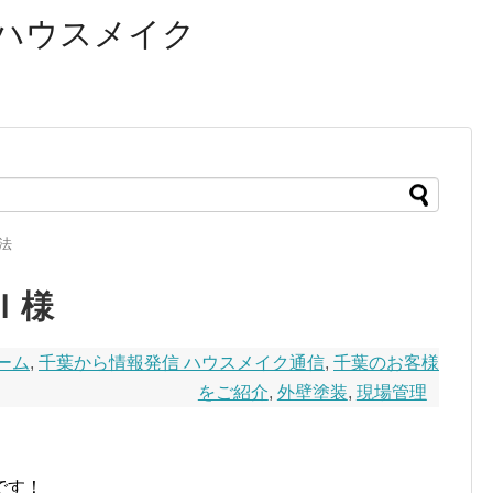
ハウスメイク
法
Ｉ様
ーム
,
千葉から情報発信 ハウスメイク通信
,
千葉のお客様
をご紹介
,
外壁塗装
,
現場管理
です！