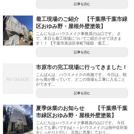
記事を読む
着工現場のご紹介 【千葉県千葉市緑
区おゆみ野・屋根外壁塗装】
こんにちは♪ハウスメイク事務員の山口です。 さ
て、本日も着工現場についてご紹介させて頂きま
す！！ 【千葉市美浜区幸町T様邸 着工...
記事を読む
市原市の完工現場に行ってきました！
こんばんは、ハウスメイクの布施です。 今日は、朝
から雨が降っていて、どこの現場も工事に入ること
ができず...
記事を読む
夏季休業のお知らせ 【千葉県千葉
市緑区おゆみ野・屋根外壁塗装】
こんにちは♪ハウスメイク事務員の山口です。 今日
もとても暑いですね(＞＜)ハウスメイクは熱中症対策
をしっかりと行い、元気に営業しており...