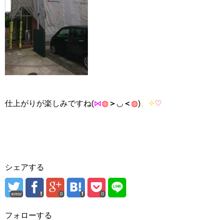
仕上がりが楽しみですね(
⋈
◍
＞
◡
＜
◍
)
。✧
♡
シェアする
error
0
0
フォローする