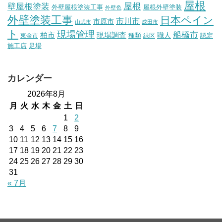
屋根
壁屋根塗装
屋根
外壁屋根塗装工事
屋根外壁塗装
外壁色
外壁塗装工事
日本ペイン
市川市
市原市
山武市
成田市
ト
現場管理
船橋市
柏市
現場調査
種類
職人
認定
東金市
緑区
施工店
足場
カレンダー
2026年8月
月
火
水
木
金
土
日
1
2
3
4
5
6
7
8
9
10
11
12
13
14
15
16
17
18
19
20
21
22
23
24
25
26
27
28
29
30
31
« 7月