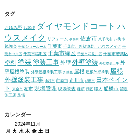
タグ
ダイヤモンドコート
ハ
おゆみ野
お客様
ウスメイク
佐倉市
リフォーム
八街市
八千代市
事務所
千葉市
勉強会
千葉市、外壁塗装、ハウスメイク
千葉ショールーム
千
千葉市緑区
千葉市稲毛区
千葉市若葉区
葉市中央区
千葉市花見川区
塗装
塗装工事
外壁塗装
塗料
外壁
外
外壁塗装工事
屋根
壁屋根塗装
屋根
外壁屋根塗装工事
屋根外壁塗装
外壁色
外壁塗装工事
日本ペイン
市川市
市原市
山武市
成田市
ト
現場管理
船橋市
柏市
現場調査
種類
職人
認定
東金市
緑区
施工店
足場
カレンダー
2024年11月
月
火
水
木
金
土
日