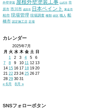
屋根外壁塗装工事
外壁塗装
市
山武市
日本ペイント
市川市
原市
東金市
成田市
現場管理
船
柏市
現場調査
種類
職人
緑区
橋市
認定施工店
足場
カレンダー
2025年7月
月
火
水
木
金
土
日
1
2
3
4
5
6
7
8
9
10
11
12
13
14
15
16
17
18
19
20
21
22
23
24
25
26
27
28
29
30
31
« 6月
8月 »
SNSフォローボタン