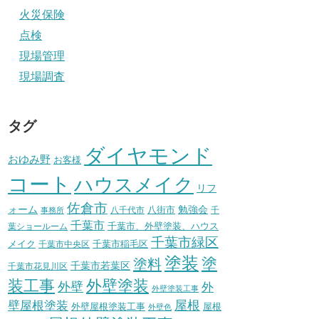
火災保険
点検
現場管理
現場調査
タグ
ダイヤモンド
おゆみ野
お客様
コート
ハウスメイク
リフ
佐倉市
ォーム
八街市
勉強会
八千代市
千
事務所
千葉市
千葉市、外壁塗装、ハウス
葉ショールーム
千葉市緑区
メイク
千葉市稲毛区
千葉市中央区
塗装
塗
塗料
千葉市若葉区
千葉市花見川区
装工事
外壁塗装
外壁
外
外壁塗装工事
壁屋根塗装
屋根
外壁屋根塗装工事
屋根
外壁色