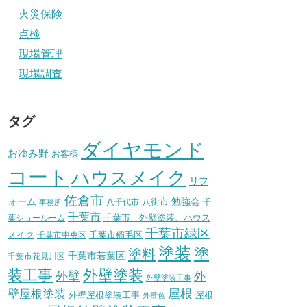
火災保険
点検
現場管理
現場調査
タグ
ダイヤモンド
おゆみ野
お客様
コート
ハウスメイク
リフ
佐倉市
ォーム
八街市
勉強会
八千代市
千
事務所
千葉市
千葉市、外壁塗装、ハウス
葉ショールーム
千葉市緑区
メイク
千葉市稲毛区
千葉市中央区
塗装
塗
塗料
千葉市若葉区
千葉市花見川区
装工事
外壁塗装
外壁
外
外壁塗装工事
壁屋根塗装
屋根
外壁屋根塗装工事
屋根
外壁色