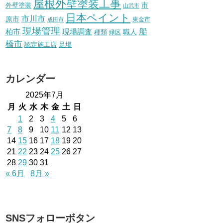
屋根外壁塗装工事
外壁塗装
市
山武市
日本ペイント
市川市
原市
東金市
成田市
現場管理
船
柏市
現場調査
種類
職人
緑区
橋市
認定施工店
足場
カレンダー
2025年7月
月
火
水
木
金
土
日
1
2
3
4
5
6
7
8
9
10
11
12
13
14
15
16
17
18
19
20
21
22
23
24
25
26
27
28
29
30
31
« 6月
8月 »
SNSフォローボタン