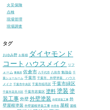
火災保険
点検
現場管理
現場調査
タグ
ダイヤモンド
おゆみ野
お客様
コート
ハウスメイク
リフ
佐倉市
ォーム
八街市
勉強会
八千代市
千
事務所
千葉市
千葉市、外壁塗装、ハウス
葉ショールーム
千葉市緑区
メイク
千葉市稲毛区
千葉市中央区
塗装
塗
塗料
千葉市若葉区
千葉市花見川区
装工事
外壁塗装
外壁
外
外壁塗装工事
壁屋根塗装
屋根
外壁屋根塗装工事
屋根
外壁色