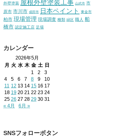
屋根外壁塗装工事
外壁塗装
市
山武市
日本ペイント
市川市
原市
東金市
成田市
現場管理
船
柏市
現場調査
種類
職人
緑区
橋市
認定施工店
足場
カレンダー
2026年5月
月
火
水
木
金
土
日
1
2
3
4
5
6
7
8
9
10
11
12
13
14
15
16
17
18
19
20
21
22
23
24
25
26
27
28
29
30
31
« 4月
6月 »
SNSフォローボタン