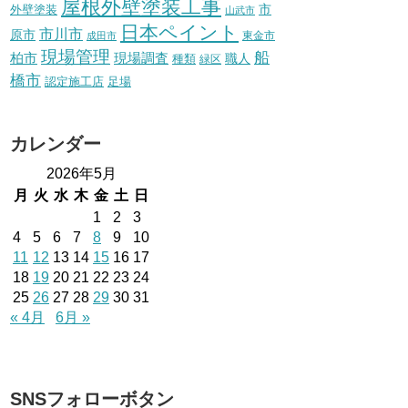
屋根外壁塗装工事
外壁塗装
市
山武市
日本ペイント
市川市
原市
東金市
成田市
現場管理
船
柏市
現場調査
種類
職人
緑区
橋市
認定施工店
足場
カレンダー
2026年5月
月
火
水
木
金
土
日
1
2
3
4
5
6
7
8
9
10
11
12
13
14
15
16
17
18
19
20
21
22
23
24
25
26
27
28
29
30
31
« 4月
6月 »
SNSフォローボタン