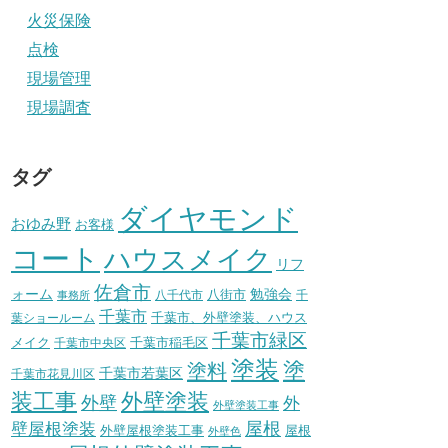
火災保険
点検
現場管理
現場調査
タグ
ダイヤモンド
おゆみ野
お客様
コート
ハウスメイク
リフ
佐倉市
ォーム
八街市
勉強会
八千代市
千
事務所
千葉市
千葉市、外壁塗装、ハウス
葉ショールーム
千葉市緑区
メイク
千葉市稲毛区
千葉市中央区
塗装
塗
塗料
千葉市若葉区
千葉市花見川区
装工事
外壁塗装
外壁
外
外壁塗装工事
壁屋根塗装
屋根
外壁屋根塗装工事
屋根
外壁色