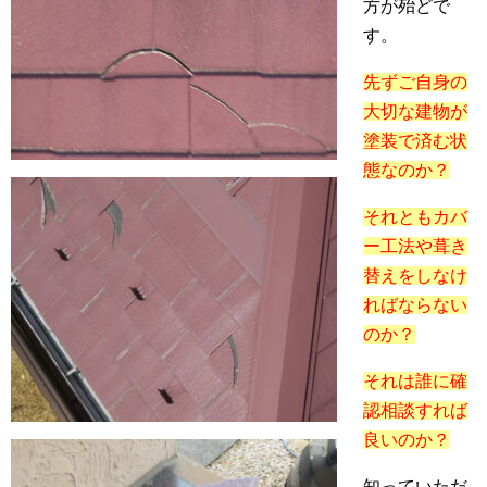
方が殆どで
す。
先ずご自身の
大切な建物が
塗装で済む状
態なのか？
それともカバ
ー工法や葺き
替えをしなけ
ればならない
のか？
それは誰に確
認相談すれば
良いのか？
知っていただ