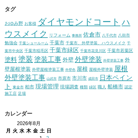
タグ
ダイヤモンドコート
ハ
おゆみ野
お客様
ウスメイク
佐倉市
リフォーム
八街市
八千代市
事務所
千葉市
勉強会
千葉市、外壁塗装、ハウスメイク
千葉ショールーム
千
千葉市緑区
千葉市稲毛区
千葉市若葉区
葉市中央区
千葉市花見川区
塗装
塗装工事
外壁塗装
塗料
外壁
外
外壁塗装工事
屋根
壁屋根塗装
屋根
外壁屋根塗装工事
屋根外壁塗装
外壁色
外壁塗装工事
日本ペイン
市川市
市原市
山武市
成田市
ト
現場管理
船橋市
柏市
現場調査
種類
職人
認定
東金市
緑区
施工店
足場
カレンダー
2026年8月
月
火
水
木
金
土
日