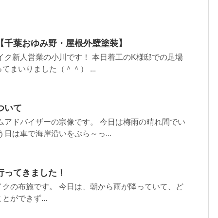
【千葉おゆみ野・屋根外壁塗装】
イク新人営業の小川です！ 本日着工のK様邸での足場
まいりました（＾＾） ...
ついて
ムアドバイザーの宗像です。 今日は梅雨の晴れ間でい
う日は車で海岸沿いをぷら～っ...
行ってきました！
イクの布施です。 今日は、朝から雨が降っていて、ど
ができず...