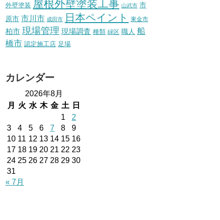
屋根外壁塗装工事
外壁塗装
市
山武市
日本ペイント
市川市
原市
東金市
成田市
現場管理
船
柏市
現場調査
種類
職人
緑区
橋市
認定施工店
足場
カレンダー
2026年8月
月
火
水
木
金
土
日
1
2
3
4
5
6
7
8
9
10
11
12
13
14
15
16
17
18
19
20
21
22
23
24
25
26
27
28
29
30
31
« 7月