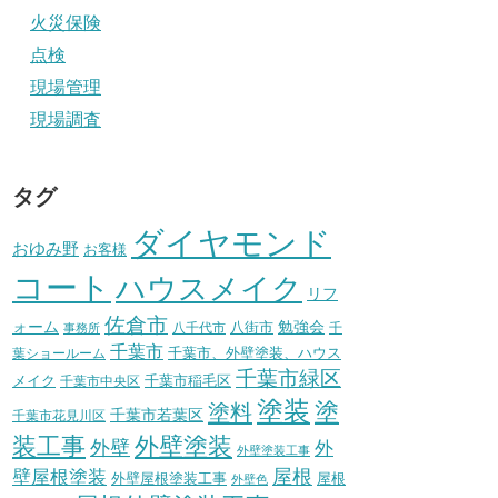
火災保険
点検
現場管理
現場調査
タグ
ダイヤモンド
おゆみ野
お客様
コート
ハウスメイク
リフ
佐倉市
ォーム
八街市
勉強会
八千代市
千
事務所
千葉市
千葉市、外壁塗装、ハウス
葉ショールーム
千葉市緑区
メイク
千葉市稲毛区
千葉市中央区
塗装
塗
塗料
千葉市若葉区
千葉市花見川区
装工事
外壁塗装
外壁
外
外壁塗装工事
壁屋根塗装
屋根
外壁屋根塗装工事
屋根
外壁色