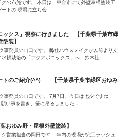
イクの布施です。 本日は、東金市にて外壁屋根塗装工
トの 現場に立ち会...
ニックス」視察に行きました 【千葉県千葉市緑
壁塗装】
ク事務員の山口です。 弊社ハウスメイクが以前より支
水耕栽培の「アクアポニックス」へ、鈴木社...
ートのご紹介(^^) 【千葉県千葉市緑区おゆみ
ク事務員の山口です。 7月7日、今日は七夕ですね
冊に願い事を書き、笹に吊るしました...
千葉おゆみ野・屋根外壁塗装】
イク営業担当の岡田です。 年内の現場が完工ラッシュ