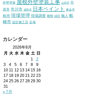
屋根外壁塗装工事
外壁塗装
市
山武市
日本ペイント
市川市
原市
東金市
成田市
現場管理
船
柏市
現場調査
種類
職人
緑区
橋市
認定施工店
足場
カレンダー
2026年8月
月
火
水
木
金
土
日
1
2
3
4
5
6
7
8
9
10
11
12
13
14
15
16
17
18
19
20
21
22
23
24
25
26
27
28
29
30
31
« 7月