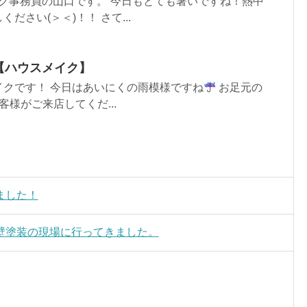
ク事務員の山口です。 今日もとても暑いですね！熱中
ださい(＞＜)！！ さて...
e【ハウスメイク】
イクです！ 今日はあいにくの雨模様ですね
お足元の
様がご来店してくだ...
ました！
壁塗装の現場に行ってきました。