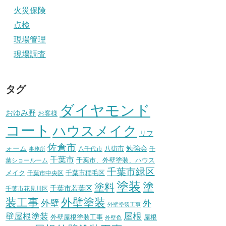
火災保険
点検
現場管理
現場調査
タグ
ダイヤモンド
おゆみ野
お客様
コート
ハウスメイク
リフ
佐倉市
ォーム
八街市
勉強会
八千代市
千
事務所
千葉市
千葉市、外壁塗装、ハウス
葉ショールーム
千葉市緑区
メイク
千葉市稲毛区
千葉市中央区
塗装
塗
塗料
千葉市若葉区
千葉市花見川区
装工事
外壁塗装
外壁
外
外壁塗装工事
壁屋根塗装
屋根
外壁屋根塗装工事
屋根
外壁色