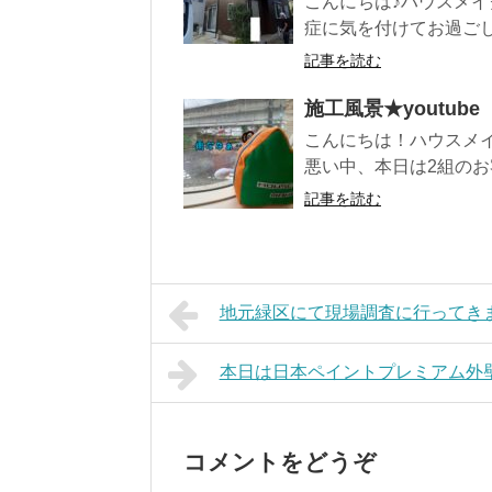
こんにちは♪ハウスメイ
症に気を付けてお過ごしく
記事を読む
施工風景★youtub
こんにちは！ハウスメ
悪い中、本日は2組のお客
記事を読む
地元緑区にて現場調査に行ってき
本日は日本ペイントプレミアム外
コメントをどうぞ