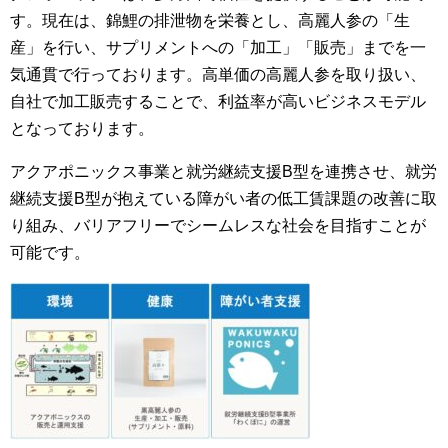
す。現在は、錦鯉の排泄物を栄養とし、⾼麗⼈参の「⽣
産」を⾏い、サプリメントへの「加⼯」「販売」までを⼀
気通貫で⾏っております。⾼単価の⾼麗⼈参を取り扱い、
⾃社で加⼯販売することで、利益率が⾼いビジネスモデル
となっております。
アクアポニックス事業と就労継続⽀援B型を連携させ、就労
継続⽀援B型が抱えている障がい者の低⼯賃課題の改善に取
り組み、バリアフリーでシームレスな社会を⽬指すことが
可能です。