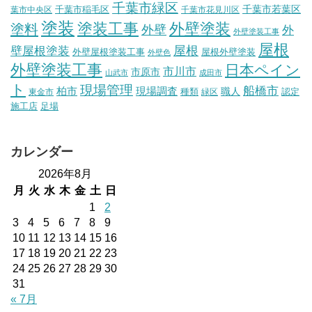
千葉市緑区
千葉市稲毛区
千葉市若葉区
葉市中央区
千葉市花見川区
塗装
塗装工事
外壁塗装
塗料
外壁
外
外壁塗装工事
屋根
壁屋根塗装
屋根
外壁屋根塗装工事
屋根外壁塗装
外壁色
外壁塗装工事
日本ペイン
市川市
市原市
山武市
成田市
ト
現場管理
船橋市
柏市
現場調査
種類
職人
認定
東金市
緑区
施工店
足場
カレンダー
2026年8月
月
火
水
木
金
土
日
1
2
3
4
5
6
7
8
9
10
11
12
13
14
15
16
17
18
19
20
21
22
23
24
25
26
27
28
29
30
31
« 7月