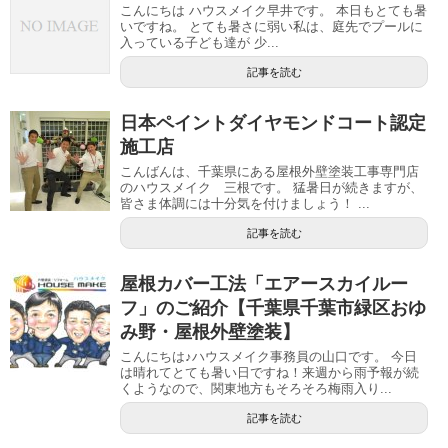
こんにちは ハウスメイク早井です。 本日もとても暑
いですね。 とても暑さに弱い私は、庭先でプールに
入っている子ども達が 少...
記事を読む
日本ペイントダイヤモンドコート認定
施工店
こんばんは、千葉県にある屋根外壁塗装工事専門店
のハウスメイク 三根です。 猛暑日が続きますが、
皆さま体調には十分気を付けましょう！ ...
記事を読む
屋根カバー工法「エアースカイルー
フ」のご紹介【千葉県千葉市緑区おゆ
み野・屋根外壁塗装】
こんにちは♪ハウスメイク事務員の山口です。 今日
は晴れてとても暑い日ですね！来週から雨予報が続
くようなので、関東地方もそろそろ梅雨入り...
記事を読む