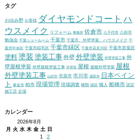
タグ
ダイヤモンドコート
ハ
おゆみ野
お客様
ウスメイク
佐倉市
リフォーム
八街市
八千代市
事務所
千葉市
勉強会
千葉市、外壁塗装、ハウスメイク
千葉ショールーム
千
千葉市緑区
千葉市稲毛区
千葉市若葉区
葉市中央区
千葉市花見川区
塗装
塗装工事
外壁塗装
塗料
外壁
外
外壁塗装工事
屋根
壁屋根塗装
屋根
外壁屋根塗装工事
屋根外壁塗装
外壁色
外壁塗装工事
日本ペイン
市川市
市原市
山武市
成田市
ト
現場管理
船橋市
柏市
現場調査
種類
職人
認定
東金市
緑区
施工店
足場
カレンダー
2026年8月
月
火
水
木
金
土
日
1
2