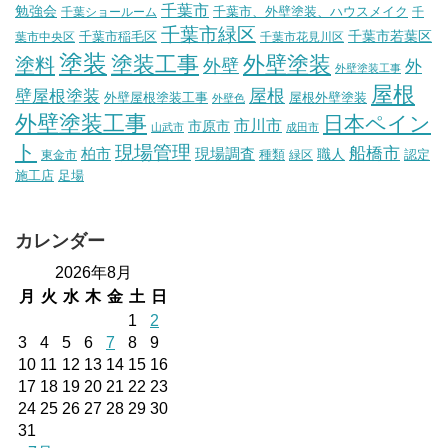
千葉市
勉強会
千葉市、外壁塗装、ハウスメイク
千葉ショールーム
千
千葉市緑区
千葉市稲毛区
千葉市若葉区
葉市中央区
千葉市花見川区
塗装
塗装工事
外壁塗装
塗料
外壁
外
外壁塗装工事
屋根
壁屋根塗装
屋根
外壁屋根塗装工事
屋根外壁塗装
外壁色
外壁塗装工事
日本ペイン
市川市
市原市
山武市
成田市
ト
現場管理
船橋市
柏市
現場調査
種類
職人
認定
東金市
緑区
施工店
足場
カレンダー
2026年8月
月
火
水
木
金
土
日
1
2
3
4
5
6
7
8
9
10
11
12
13
14
15
16
17
18
19
20
21
22
23
24
25
26
27
28
29
30
31