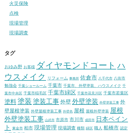
火災保険
点検
現場管理
現場調査
タグ
ダイヤモンドコート
ハ
おゆみ野
お客様
ウスメイク
佐倉市
リフォーム
八街市
八千代市
事務所
千葉市
勉強会
千葉市、外壁塗装、ハウスメイク
千葉ショールーム
千
千葉市緑区
千葉市稲毛区
千葉市若葉区
葉市中央区
千葉市花見川区
塗装
塗装工事
外壁塗装
塗料
外壁
外
外壁塗装工事
屋根
壁屋根塗装
屋根
外壁屋根塗装工事
屋根外壁塗装
外壁色
外壁塗装工事
日本ペイン
市川市
市原市
山武市
成田市
ト
現場管理
船橋市
柏市
現場調査
種類
職人
認定
東金市
緑区