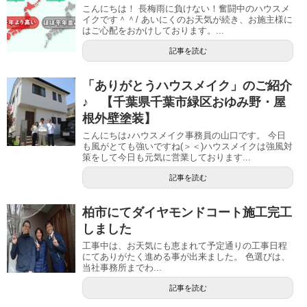
こんにちは！ 長梅雨に負けない！奮闘中のハウスメ
イクです＾＾/ あいにくのお天気が続き、お施主様に
はご心配をおかけしております。...
記事を読む
「ありがとうハウスメイク」のご紹介
♪ 【千葉県千葉市緑区おゆみ野・屋
根外壁塗装】
こんにちは♪ハウスメイク事務員の山口です。 今日
も風がとても強いですね(＞＜)ハウスメイクは強風対
策をして今日も元気に営業しております...
記事を読む
柏市にてダイヤモンドコート施工完工
しました
工事中は、お天気にも恵まれて予定通りの工事日程
にてありがたく進める事が出来ました。 色選びは、
当社事務所までわ...
記事を読む