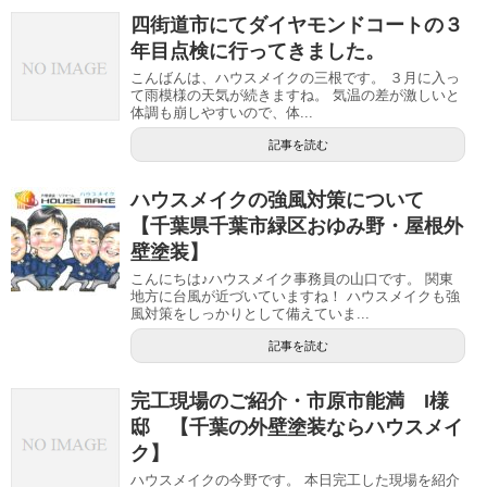
四街道市にてダイヤモンドコートの３
年目点検に行ってきました。
こんばんは、ハウスメイクの三根です。 ３月に入っ
て雨模様の天気が続きますね。 気温の差が激しいと
体調も崩しやすいので、体...
記事を読む
ハウスメイクの強風対策について
【千葉県千葉市緑区おゆみ野・屋根外
壁塗装】
こんにちは♪ハウスメイク事務員の山口です。 関東
地方に台風が近づいていますね！ ハウスメイクも強
風対策をしっかりとして備えていま...
記事を読む
完工現場のご紹介・市原市能満 I様
邸 【千葉の外壁塗装ならハウスメイ
ク】
ハウスメイクの今野です。 本日完工した現場を紹介