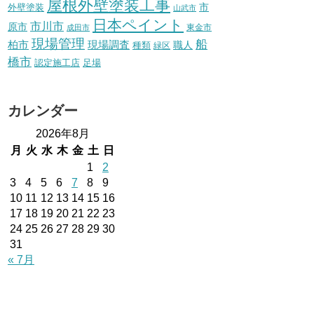
屋根外壁塗装工事
外壁塗装
市
山武市
日本ペイント
市川市
原市
東金市
成田市
現場管理
船
柏市
現場調査
種類
職人
緑区
橋市
認定施工店
足場
カレンダー
2026年8月
月
火
水
木
金
土
日
1
2
3
4
5
6
7
8
9
10
11
12
13
14
15
16
17
18
19
20
21
22
23
24
25
26
27
28
29
30
31
« 7月