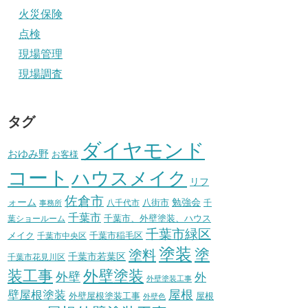
火災保険
点検
現場管理
現場調査
タグ
ダイヤモンド
おゆみ野
お客様
コート
ハウスメイク
リフ
佐倉市
ォーム
八街市
勉強会
八千代市
千
事務所
千葉市
千葉市、外壁塗装、ハウス
葉ショールーム
千葉市緑区
メイク
千葉市稲毛区
千葉市中央区
塗装
塗
塗料
千葉市若葉区
千葉市花見川区
装工事
外壁塗装
外壁
外
外壁塗装工事
壁屋根塗装
屋根
外壁屋根塗装工事
屋根
外壁色