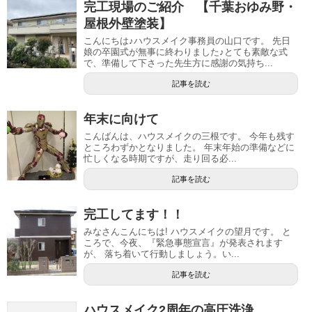
完工現場のご紹介 【千葉おゆみ野・
屋根外壁塗装】
こんにちは♪ハウスメイク事務員の山口です。 先日
娘の卒園式が無事に終わりました♪とても素敵な式
で、準備して下さった先生方に感謝の気持ち...
記事を読む
年末に向けて
こんばんは、ハウスメイクの三根です。 今年も残す
ところわずかとなりました。 年末年始の準備などに
忙しくなる時期ですが、走り回る必...
記事を読む
完工してます！！
みなさんこんにちは! ハウスメイクの望月です。 と
ころで、今夜、『緊急事態宣言』が発表されます
が、 落ち着いて行動しましょう。い...
記事を読む
ハウスメイク2周年の高圧洗浄