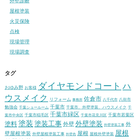
外壁診断
屋根塗装
火災保険
点検
現場管理
現場調査
タグ
ダイヤモンドコート
ハ
おゆみ野
お客様
ウスメイク
佐倉市
リフォーム
八街市
八千代市
事務所
千葉市
勉強会
千葉市、外壁塗装、ハウスメイク
千葉ショールーム
千
千葉市緑区
千葉市稲毛区
千葉市若葉区
葉市中央区
千葉市花見川区
塗装
塗装工事
外壁塗装
塗料
外壁
外
外壁塗装工事
屋根
壁屋根塗装
屋根
外壁屋根塗装工事
屋根外壁塗装
外壁色