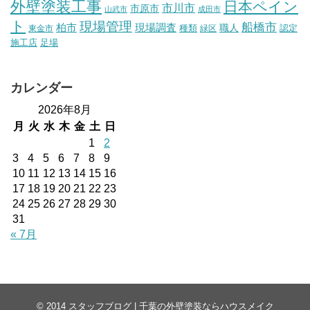
外壁塗装工事
日本ペイン
市川市
市原市
山武市
成田市
ト
現場管理
船橋市
柏市
現場調査
種類
職人
認定
東金市
緑区
施工店
足場
カレンダー
2026年8月
月
火
水
木
金
土
日
1
2
3
4
5
6
7
8
9
10
11
12
13
14
15
16
17
18
19
20
21
22
23
24
25
26
27
28
29
30
31
« 7月
© 2014
スタッフブログ | 千葉の外壁塗装ならハウスメイク