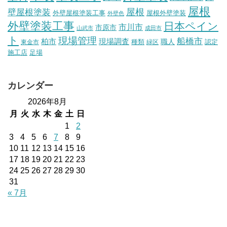
屋根
壁屋根塗装
屋根
外壁屋根塗装工事
屋根外壁塗装
外壁色
外壁塗装工事
日本ペイン
市川市
市原市
山武市
成田市
ト
現場管理
船橋市
柏市
現場調査
種類
職人
認定
東金市
緑区
施工店
足場
カレンダー
2026年8月
月
火
水
木
金
土
日
1
2
3
4
5
6
7
8
9
10
11
12
13
14
15
16
17
18
19
20
21
22
23
24
25
26
27
28
29
30
31
« 7月