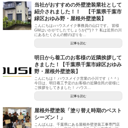
当社がおすすめの外壁塗装業社として
紹介されました！！ 【千葉県千葉市
緑区おゆみ野・屋根外壁塗装】
こんにちは♪ハウスメイク事務員の山口です。 皆様
GWはいかがでしたでしょうか(^^)？？ 私は近所の川
にあるたくさんの鯉のぼりを...
記事を読む
明日から着工のお客様の近隣挨拶して
きました！【千葉県千葉市緑区おゆみ
野・屋根外壁塗装】
こんにちは！ ハウスメイク営業の小川です（＾＾）
今日は、明日着工予定のお客様の近隣住民の皆様に
ご挨拶をしてきました！ ハウス...
記事を読む
屋根外壁塗装「塗り替え時期のベスト
シーズン！」
こんばんは、千葉県にある屋根外壁塗装工事専門店