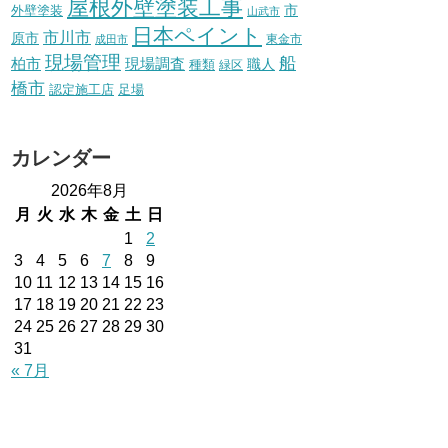
屋根外壁塗装工事
外壁塗装
市
山武市
日本ペイント
市川市
原市
東金市
成田市
現場管理
船
柏市
現場調査
種類
職人
緑区
橋市
認定施工店
足場
カレンダー
2026年8月
月
火
水
木
金
土
日
1
2
3
4
5
6
7
8
9
10
11
12
13
14
15
16
17
18
19
20
21
22
23
24
25
26
27
28
29
30
31
« 7月