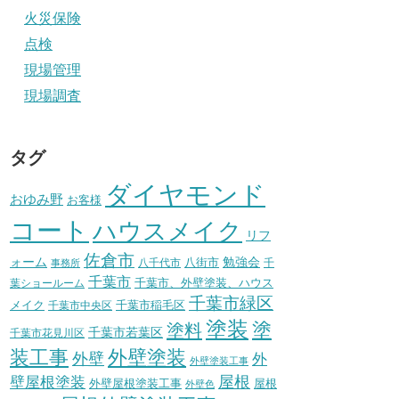
火災保険
点検
現場管理
現場調査
タグ
ダイヤモンド
おゆみ野
お客様
コート
ハウスメイク
リフ
佐倉市
ォーム
八街市
勉強会
八千代市
千
事務所
千葉市
千葉市、外壁塗装、ハウス
葉ショールーム
千葉市緑区
メイク
千葉市稲毛区
千葉市中央区
塗装
塗
塗料
千葉市若葉区
千葉市花見川区
装工事
外壁塗装
外壁
外
外壁塗装工事
壁屋根塗装
屋根
外壁屋根塗装工事
屋根
外壁色