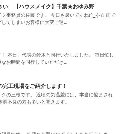
さい 【ハウスメイク】千葉★おゆみ野
事務員の佐藤です。 今日も暑いですね(^_-)-☆ 雨で
してしまいお客様に大変ご迷...
！ 本日、代表の鈴木と同行いたしました。 毎日忙し
なお時間を同行していただき...
の完工現場をご紹介します！
イクの三根です。 近頃の気温差には、本当に悩まされ
体調不良の方も多いと聞きます...