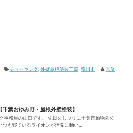
チョーキング
,
外壁屋根塗装工事
,
鴨川市
営業
【千葉おゆみ野・屋根外壁塗装】
ク事務員の山口です。 先日久しぶりに千葉市動物園公
いつも寝ているライオンが活発に動い...