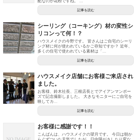
配なのが花粉ですね。 ...
記事を読む
シーリング（コーキング）材の変性シ
リコンって何！？
ハウスメイクの今野です。 皆さんはご自宅のシーリ
ング材に何が使われているかご存知ですか？ 近年、
多くの住宅で使われている素材は「...
記事を読む
ハウスメイク店舗にお客様ご来店され
ました。
お客様、鈴木社長、三根店長とでアイアンマンポー
ズで記念撮影しました。 大きなモニターにご自宅を
映してカ...
記事を読む
お客様に感謝です！！
こんばんは、ハウスメイクの望月です。 今日は朝か
らぐずついた天気でしたが、日中陽がさしたり変な