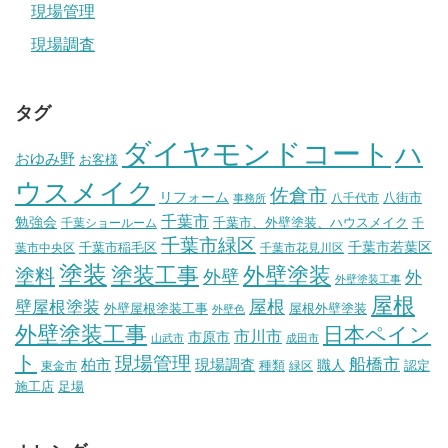
現場管理
現場調査
タグ
ダイヤモンドコート
ハ
おゆみ野
お客様
ウスメイク
佐倉市
リフォーム
八街市
八千代市
事務所
千葉市
勉強会
千葉市、外壁塗装、ハウスメイク
千葉ショールーム
千
千葉市緑区
千葉市稲毛区
千葉市若葉区
葉市中央区
千葉市花見川区
塗装
塗装工事
外壁塗装
塗料
外壁
外
外壁塗装工事
屋根
壁屋根塗装
屋根
外壁屋根塗装工事
屋根外壁塗装
外壁色
外壁塗装工事
日本ペイン
市川市
市原市
山武市
成田市
ト
現場管理
船橋市
柏市
現場調査
種類
職人
認定
東金市
緑区
施工店
足場