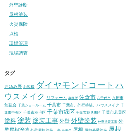
外壁診断
屋根塗装
火災保険
点検
現場管理
現場調査
タグ
ダイヤモンドコート
ハ
おゆみ野
お客様
ウスメイク
佐倉市
リフォーム
八街市
八千代市
事務所
千葉市
勉強会
千葉市、外壁塗装、ハウスメイク
千葉ショールーム
千
千葉市緑区
千葉市稲毛区
千葉市若葉区
葉市中央区
千葉市花見川区
塗装
塗装工事
外壁塗装
塗料
外壁
外
外壁塗装工事
屋根
壁屋根塗装
屋根
外壁屋根塗装工事
屋根外壁塗装
外壁色