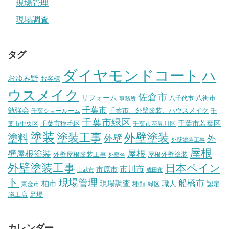
現場管理
現場調査
タグ
ダイヤモンドコート
ハ
おゆみ野
お客様
ウスメイク
佐倉市
リフォーム
八街市
八千代市
事務所
千葉市
勉強会
千葉市、外壁塗装、ハウスメイク
千葉ショールーム
千
千葉市緑区
千葉市稲毛区
千葉市若葉区
葉市中央区
千葉市花見川区
塗装
塗装工事
外壁塗装
塗料
外壁
外
外壁塗装工事
屋根
壁屋根塗装
屋根
外壁屋根塗装工事
屋根外壁塗装
外壁色
外壁塗装工事
日本ペイン
市川市
市原市
山武市
成田市
ト
現場管理
船橋市
柏市
現場調査
種類
職人
認定
東金市
緑区
施工店
足場
カレンダー