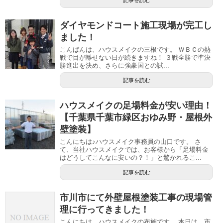
ダイヤモンドコート施工現場が完工し
ました！
こんばんは、ハウスメイクの三根です。 ＷＢＣの熱
戦で目が離せない日が続きますね！ ３戦全勝で準決
勝進出を決め、さらに強豪国との試...
記事を読む
ハウスメイクの足場料金が安い理由！
【千葉県千葉市緑区おゆみ野・屋根外
壁塗装】
こんにちは♪ハウスメイク事務員の山口です。 さ
て、当社ハウスメイクでは、お客様から「足場料金
はどうしてこんなに安いの？！」と驚かれるこ...
記事を読む
市川市にて外壁屋根塗装工事の現場管
理に行ってきました！
こんにちは、ハウスメイクの布施です。 本日は、市