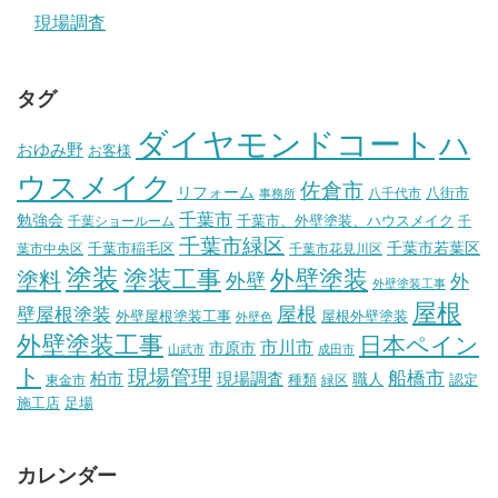
現場調査
タグ
ダイヤモンドコート
ハ
おゆみ野
お客様
ウスメイク
佐倉市
リフォーム
八街市
八千代市
事務所
千葉市
勉強会
千葉市、外壁塗装、ハウスメイク
千葉ショールーム
千
千葉市緑区
千葉市稲毛区
千葉市若葉区
葉市中央区
千葉市花見川区
塗装
塗装工事
外壁塗装
塗料
外壁
外
外壁塗装工事
屋根
壁屋根塗装
屋根
外壁屋根塗装工事
屋根外壁塗装
外壁色
外壁塗装工事
日本ペイン
市川市
市原市
山武市
成田市
ト
現場管理
船橋市
柏市
現場調査
種類
職人
認定
東金市
緑区
施工店
足場
カレンダー