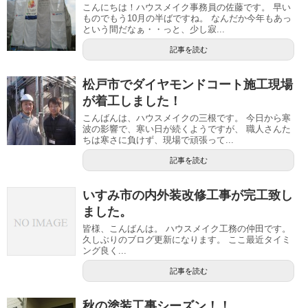
こんにちは！ハウスメイク事務員の佐藤です。 早い
ものでもう10月の半ばですね。 なんだか今年もあっ
という間だなぁ・・っと、少し寂...
記事を読む
松戸市でダイヤモンドコート施工現場
が着工しました！
こんばんは、ハウスメイクの三根です。 今日から寒
波の影響で、寒い日が続くようですが、 職人さんた
ちは寒さに負けず、現場で頑張って...
記事を読む
いすみ市の内外装改修工事が完工致し
ました。
皆様、こんばんは。 ハウスメイク工務の仲田です。
久しぶりのブログ更新になります。 ここ最近タイミ
ング良く...
記事を読む
秋の塗装工事シーズン！！