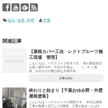
塩分
,
塩害
,
外壁
営業
関連記事
【屋根カバー工法 レクトプルーフ施
工現場 管理】
こんにちは、ハウスメイク鈴木です。 桜の開花宣言
も真っ最中の中、今日の天候は・・・( ；∀；) 皆
様、お出かけの際は急な天候不良...
記事を読む
終わりと始まり【千葉おゆみ野・外壁
屋根塗装】
こんにちは！ハウスメイクの岡田です。 本日は塗装
工事が無事に完工したO様邸、工事が始まったばか