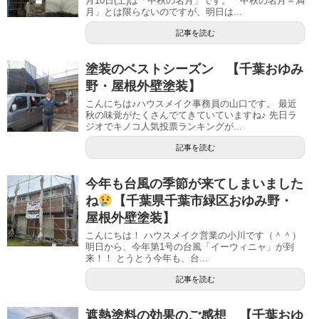
月10日(土)は「中秋の名月」です。「中秋の名月＝満
月」とは限らないのですが、明日は...
記事を読む
塗装のベストシーズン 【千葉おゆみ
野・屋根外壁塗装】
こんにちは♪ハウスメイク事務員の山口です。 最近
秋の味覚がたくさんでてきていていますね♪ 先日ラ
ジオでキノコ人気投票ランキングが...
記事を読む
今年も台風の季節が来てしまいました
ね
【千葉県千葉市緑区おゆみ野・
屋根外壁塗装】
こんにちは！ ハウスメイク営業の小川です（＾＾）
明日から、今年第1号の台風「イーウィニャ」が到
来！！ とうとう今年も、台...
記事を読む
遮熱塗料の効果のご感想 【千葉おゆ