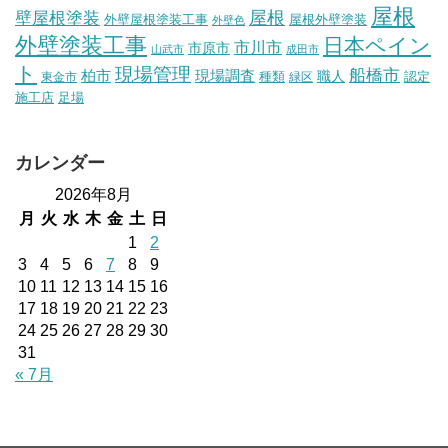
屋根
壁屋根塗装
屋根
外壁屋根塗装工事
屋根外壁塗装
外壁色
外壁塗装工事
日本ペイン
市川市
市原市
山武市
成田市
ト
現場管理
船橋市
柏市
現場調査
種類
職人
認定
東金市
緑区
施工店
足場
カレンダー
2026年8月
月
火
水
木
金
土
日
1
2
3
4
5
6
7
8
9
10
11
12
13
14
15
16
17
18
19
20
21
22
23
24
25
26
27
28
29
30
31
« 7月