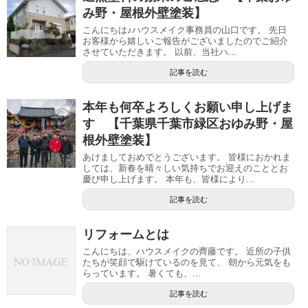
み野・屋根外壁塗装】
こんにちは♪ハウスメイク事務員の山口です。 先日
お客様から嬉しいご報告がございましたのでご紹介
させていただきます。 以前、当社ハ...
記事を読む
本年も何卒よろしくお願い申し上げま
す 【千葉県千葉市緑区おゆみ野・屋
根外壁塗装】
あけましておめでとうございます。 皆様におかれま
しては、新春を晴々しい気持ちでお迎えのこととお
慶び申し上げます。 本年も、皆様により...
記事を読む
リフォームとは
こんにちは、ハウスメイクの齊藤です。 近所の子供
たちが笑顔で駆けているのを見て、 朝から元気をも
らっています。 暑くても、...
記事を読む