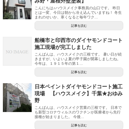
み野・屋根外壁塗装】
こんにちは♪ハウスメイク事務員の山口です。 昨日
とは一変、今日は朝から冷え込んでいますね！ 冬生
まれのせいか、寒くなると毎年ワク...
記事を読む
船橋市と印西市のダイヤモンドコート
施工現場が完工しました
こんばんは、ハウスメイクの三根です。 暑い日が続
きますが、いよいよ夏の甲子園が開幕しましたね。
今年は、１９１５年の第１...
記事を読む
日本ペイントダイヤモンドコート施工
現場 【ハウスメイク】千葉★おゆみ
野
こんばんは、ハウスメイク営業の三根です。 日本で
も新型コロナウィルスのワクチンが医療者から先行
接種が始まりました。 今後...
記事を読む