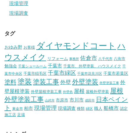
現場管理
現場調査
タグ
ダイヤモンドコート
ハ
おゆみ野
お客様
ウスメイク
佐倉市
リフォーム
八街市
八千代市
事務所
千葉市
勉強会
千葉市、外壁塗装、ハウスメイク
千葉ショールーム
千
千葉市緑区
千葉市稲毛区
千葉市若葉区
葉市中央区
千葉市花見川区
塗装
塗装工事
外壁塗装
塗料
外壁
外
外壁塗装工事
屋根
壁屋根塗装
屋根
外壁屋根塗装工事
屋根外壁塗装
外壁色
外壁塗装工事
日本ペイン
市川市
市原市
山武市
成田市
ト
現場管理
船橋市
柏市
現場調査
種類
職人
認定
東金市
緑区
施工店
足場