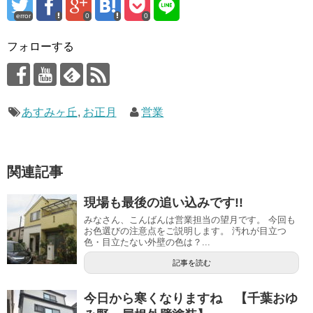
error
0
0
フォローする
あすみヶ丘
,
お正月
営業
関連記事
現場も最後の追い込みです!!
みなさん、こんばんは営業担当の望月です。 今回も
お色選びの注意点をご説明します。 汚れが目立つ
色・目立たない外壁の色は？...
記事を読む
今日から寒くなりますね 【千葉おゆ