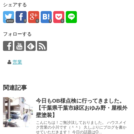
シェアする
error
0
0
フォローする
営業
関連記事
今日もOB様点検に行ってきました。
【千葉県千葉市緑区おゆみ野・屋根外
壁塗装】
こんにちは！ご無沙汰しておりました。 ハウスメイ
ク営業の小川です（＾＾） 久しぶりにブログを書か
せていただきます！ 今日の話題はO...