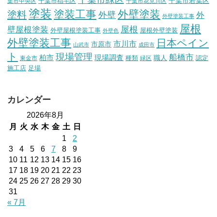
千葉市稲毛区
千葉市若葉区
葉市中央区
千葉市花見川区
塗装
塗装工事
外壁塗装
塗料
外壁
外
外壁塗装工事
屋根
壁屋根塗装
屋根
外壁屋根塗装工事
屋根外壁塗装
外壁色
外壁塗装工事
日本ペイン
市川市
市原市
山武市
成田市
ト
現場管理
船橋市
柏市
現場調査
種類
職人
認定
東金市
緑区
施工店
足場
カレンダー
2026年8月
月
火
水
木
金
土
日
1
2
3
4
5
6
7
8
9
10
11
12
13
14
15
16
17
18
19
20
21
22
23
24
25
26
27
28
29
30
31
« 7月