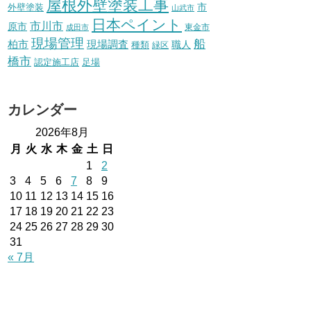
屋根外壁塗装工事
外壁塗装
市
山武市
日本ペイント
市川市
原市
東金市
成田市
現場管理
船
柏市
現場調査
種類
職人
緑区
橋市
認定施工店
足場
カレンダー
2026年8月
月
火
水
木
金
土
日
1
2
3
4
5
6
7
8
9
10
11
12
13
14
15
16
17
18
19
20
21
22
23
24
25
26
27
28
29
30
31
« 7月