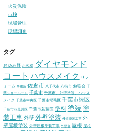
火災保険
点検
現場管理
現場調査
タグ
ダイヤモンド
おゆみ野
お客様
コート
ハウスメイク
リフ
佐倉市
ォーム
八街市
勉強会
八千代市
千
事務所
千葉市
千葉市、外壁塗装、ハウス
葉ショールーム
千葉市緑区
メイク
千葉市稲毛区
千葉市中央区
塗装
塗
塗料
千葉市若葉区
千葉市花見川区
装工事
外壁塗装
外壁
外
外壁塗装工事
壁屋根塗装
屋根
外壁屋根塗装工事
屋根
外壁色