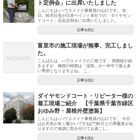
ト定例会」に出席いたしました
こんにちは♪ハウスメイク事務員の山口です。 先
日、鈴木社長が日本ペイント本社での「ダイヤモン
ドコート」店会定例会に出席いたしました。 ...
記事を読む
富里市の施工現場が無事、完工しまし
た。
こんばんは、ハウスメイクの三根です。 雨模様が続
きますが、梅雨の時期は「湿気」が一年中で最も多
い季節となりますよね。 こ...
記事を読む
ダイヤモンドコート・リピーター様の
着工現場ご紹介 【千葉県千葉市緑区
おゆみ野・屋根外壁塗装】
こんにちは♪ハウスメイク事務員の山口です。 今日
はお天気が良く暖かいですね(^^)昨日との寒暖差があ
りますので体調に気を付けてお過ごし...
記事を読む