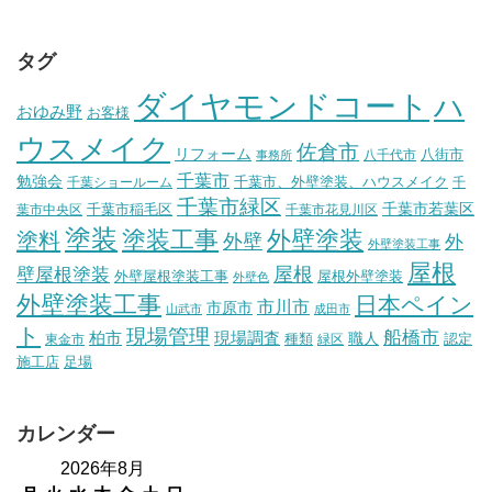
タグ
ダイヤモンドコート
ハ
おゆみ野
お客様
ウスメイク
佐倉市
リフォーム
八街市
八千代市
事務所
千葉市
勉強会
千葉市、外壁塗装、ハウスメイク
千葉ショールーム
千
千葉市緑区
千葉市稲毛区
千葉市若葉区
葉市中央区
千葉市花見川区
塗装
塗装工事
外壁塗装
塗料
外壁
外
外壁塗装工事
屋根
壁屋根塗装
屋根
外壁屋根塗装工事
屋根外壁塗装
外壁色
外壁塗装工事
日本ペイン
市川市
市原市
山武市
成田市
ト
現場管理
船橋市
柏市
現場調査
種類
職人
認定
東金市
緑区
施工店
足場
カレンダー
2026年8月