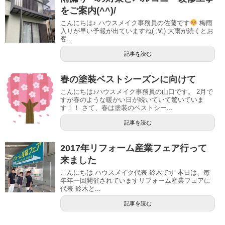
をご案内(^^)/
こんにちは♪ ハウスメイク事務員の佐藤です
梅雨
入りが早い予報が出ていますね( ;∀;) 大雨が続くとお
客...
記事を読む
春の塗装ベストシーズンに向けて
こんにちは♪ハウスメイク事務員の山口です。 2月で
すが春のような暖かい日が続いていて驚いていま
す！！ さて、春は塗装のベストシー...
記事を読む
2017年リフォーム産業フェア行って
来ました
こんにちは ハウスメイク代表 鈴木です 本日は、毎
年年一回開催されていますリフォーム産業フェアに
代表 鈴木と...
記事を読む