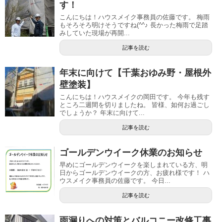
す！
こんにちは！ハウスメイク事務員の佐藤です。 梅雨
もそろそろ明けそうですね(^^♪ 長かった梅雨で足踏
みしていた現場が再開...
記事を読む
年末に向けて【千葉おゆみ野・屋根外
壁塗装】
こんにちは！ハウスメイクの岡田です。 今年も残す
ところ二週間を切りましたね。 皆様、如何お過ごし
でしょうか？ 年末に向けて...
記事を読む
ゴールデンウイーク休業のお知らせ
早めにゴールデンウイークを楽しまれている方、明
日からゴールデンウイークの方、お疲れ様です！ ハ
ウスメイク事務員の佐藤です。 今日...
記事を読む
雨漏りへの対策とバルコニー改修工事