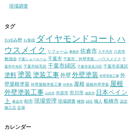
現場調査
タグ
ダイヤモンドコート
ハ
おゆみ野
お客様
ウスメイク
佐倉市
リフォーム
八街市
八千代市
事務所
千葉市
勉強会
千葉市、外壁塗装、ハウスメイク
千葉ショールーム
千
千葉市緑区
千葉市稲毛区
千葉市若葉区
葉市中央区
千葉市花見川区
塗装
塗装工事
外壁塗装
塗料
外壁
外
外壁塗装工事
屋根
壁屋根塗装
屋根
外壁屋根塗装工事
屋根外壁塗装
外壁色
外壁塗装工事
日本ペイン
市川市
市原市
山武市
成田市
ト
現場管理
船橋市
柏市
現場調査
種類
職人
認定
東金市
緑区
施工店
足場
カレンダー