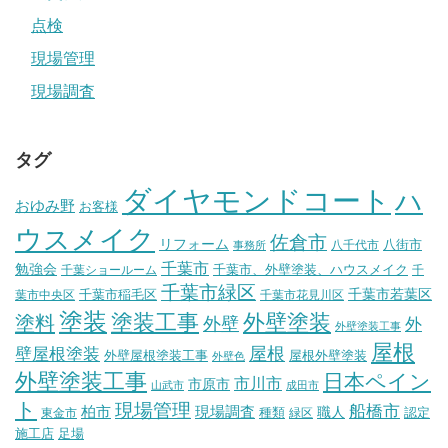
点検
現場管理
現場調査
タグ
ダイヤモンドコート
ハ
おゆみ野
お客様
ウスメイク
佐倉市
リフォーム
八街市
八千代市
事務所
千葉市
勉強会
千葉市、外壁塗装、ハウスメイク
千葉ショールーム
千
千葉市緑区
千葉市稲毛区
千葉市若葉区
葉市中央区
千葉市花見川区
塗装
塗装工事
外壁塗装
塗料
外壁
外
外壁塗装工事
屋根
壁屋根塗装
屋根
外壁屋根塗装工事
屋根外壁塗装
外壁色
外壁塗装工事
日本ペイン
市川市
市原市
山武市
成田市
ト
現場管理
船橋市
柏市
現場調査
種類
職人
認定
東金市
緑区
施工店
足場