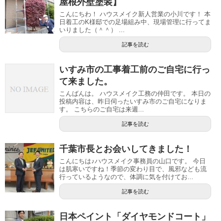
屋根外壁塗装】
こんにちわ！ ハウスメイク新人営業の小川です！ 本
日着工のK様邸での足場組み中、現場管理に行ってま
いりました（＾＾） ...
記事を読む
いすみ市の工事着工前のご自宅に行っ
て来ました。
こんばんは。 ハウスメイク工務の仲田です。 本日の
投稿内容は、昨日伺ったいすみ市のご自宅になりま
す。 こちらのご自宅は来週...
記事を読む
千葉市長とお会いしてきました！
こんにちは♪ハウスメイク事務員の山口です。 今日
は肌寒いですね！季節の変わり目で、風邪なども流
行っているようなので、体調に気を付けてお...
記事を読む
日本ペイント「ダイヤモンドコート」