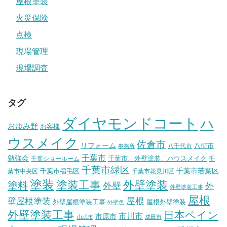
屋根塗装
火災保険
点検
現場管理
現場調査
タグ
ダイヤモンドコート
ハ
おゆみ野
お客様
ウスメイク
佐倉市
リフォーム
八街市
八千代市
事務所
千葉市
勉強会
千葉市、外壁塗装、ハウスメイク
千葉ショールーム
千
千葉市緑区
千葉市稲毛区
千葉市若葉区
葉市中央区
千葉市花見川区
塗装
塗装工事
外壁塗装
塗料
外壁
外
外壁塗装工事
屋根
壁屋根塗装
屋根
外壁屋根塗装工事
屋根外壁塗装
外壁色
外壁塗装工事
日本ペイン
市川市
市原市
山武市
成田市