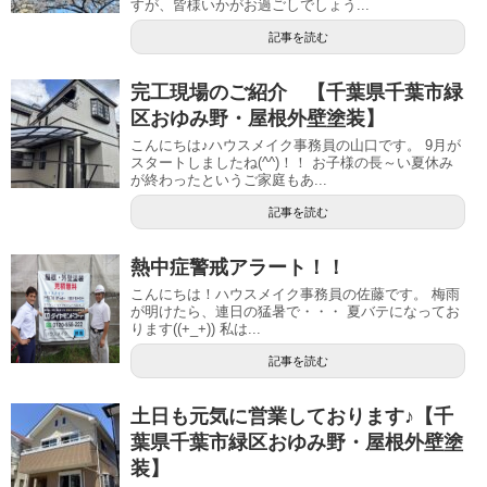
すが、皆様いかがお過ごしでしょう...
記事を読む
完工現場のご紹介 【千葉県千葉市緑
区おゆみ野・屋根外壁塗装】
こんにちは♪ハウスメイク事務員の山口です。 9月が
スタートしましたね(^^)！！ お子様の長～い夏休み
が終わったというご家庭もあ...
記事を読む
熱中症警戒アラート！！
こんにちは！ハウスメイク事務員の佐藤です。 梅雨
が明けたら、連日の猛暑で・・・ 夏バテになってお
ります((+_+)) 私は...
記事を読む
土日も元気に営業しております♪【千
葉県千葉市緑区おゆみ野・屋根外壁塗
装】