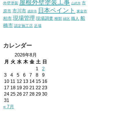
屋根外壁塗装工事
外壁塗装
市
山武市
日本ペイント
市川市
原市
東金市
成田市
現場管理
船
柏市
現場調査
種類
職人
緑区
橋市
認定施工店
足場
カレンダー
2026年8月
月
火
水
木
金
土
日
1
2
3
4
5
6
7
8
9
10
11
12
13
14
15
16
17
18
19
20
21
22
23
24
25
26
27
28
29
30
31
« 7月