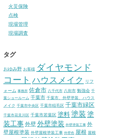
火災保険
点検
現場管理
現場調査
タグ
ダイヤモンド
おゆみ野
お客様
コート
ハウスメイク
リフ
佐倉市
ォーム
八街市
勉強会
八千代市
千
事務所
千葉市
千葉市、外壁塗装、ハウス
葉ショールーム
千葉市緑区
メイク
千葉市稲毛区
千葉市中央区
塗装
塗
塗料
千葉市若葉区
千葉市花見川区
装工事
外壁塗装
外壁
外
外壁塗装工事
壁屋根塗装
屋根
外壁屋根塗装工事
屋根
外壁色