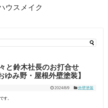
ハウスメイク
方々と鈴木社長のお打合せ
おゆみ野・屋根外壁塗装】
2024/8/9
外壁塗装
口です。