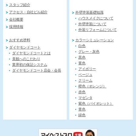
スタッフ紹介
アクセス・自社ビル紹介
外壁塗装基礎知識
ハウスメイクについて
会社概要
外壁塗装について
採用情報
外装リフォームについて
おすすめ塗料
カラーシミュレーション
白色
ダイヤモンドコート
グレー・灰色
ダイヤモンドコートとは
黒色
美観へのこだわり
黄色
業界初の保証システム
アイボリー
ダイヤモンドコート店会・会長
ベージュ
クリーム
橙色（オレンジ）
赤色
マゼンタ
紫色（バイオレット）
青色
緑色